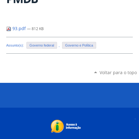
93.pdf
— 812 KB
Assunto(s):
Governo federal
,
Governo e Política
Voltar para o topo