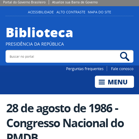
Portal do Governo Brasileiro
Atualize sua Barra de Governo
ACESSIBILIDADE
ALTO CONTRASTE
MAPA DO SITE
Biblioteca
PRESIDÊNCIA DA REPÚBLICA
Buscar no portal
Bus
Perguntas frequentes
Fale conosco
28 de agosto de 1986 -
Congresso Nacional do
PMDB