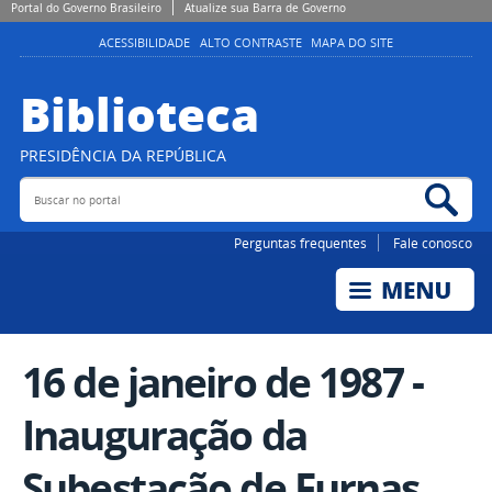
Portal do Governo Brasileiro
Atualize sua Barra de Governo
ACESSIBILIDADE
ALTO CONTRASTE
MAPA DO SITE
Biblioteca
PRESIDÊNCIA DA REPÚBLICA
Buscar no portal
Bus
Perguntas frequentes
Fale conosco
16 de janeiro de 1987 -
Inauguração da
Subestação de Furnas