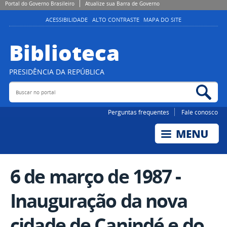
Portal do Governo Brasileiro
Atualize sua Barra de Governo
ACESSIBILIDADE
ALTO CONTRASTE
MAPA DO SITE
Biblioteca
PRESIDÊNCIA DA REPÚBLICA
Buscar no portal
Bus
Perguntas frequentes
Fale conosco
6 de março de 1987 -
Inauguração da nova
cidade de Canindé e do