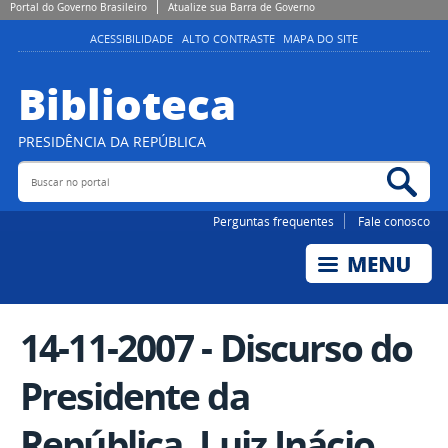
Portal do Governo Brasileiro
Atualize sua Barra de Governo
ACESSIBILIDADE
ALTO CONTRASTE
MAPA DO SITE
Biblioteca
PRESIDÊNCIA DA REPÚBLICA
Buscar no portal
Bus
Perguntas frequentes
Fale conosco
14-11-2007 - Discurso do
Presidente da
República, Luiz Inácio