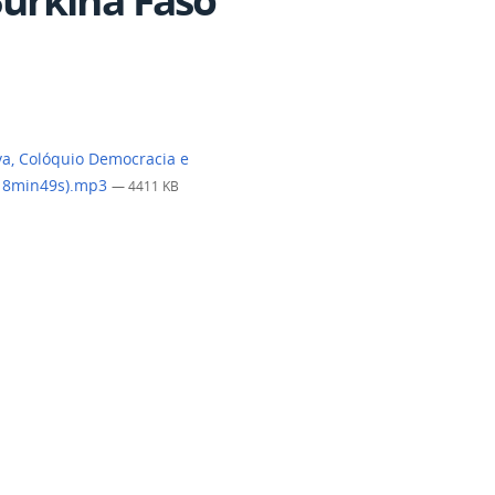
lva, Colóquio Democracia e
(18min49s).mp3
— 4411 KB