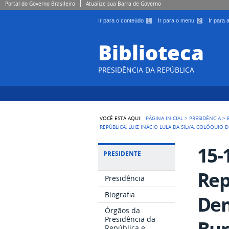
Portal do Governo Brasileiro
Atualize sua Barra de Governo
Ir para o conteúdo
1
Ir para o menu
2
Ir para
Biblioteca
PRESIDÊNCIA DA REPÚBLICA
VOCÊ ESTÁ AQUI:
PÁGINA INICIAL
>
PRESIDÊNCIA
>
REPÚBLICA, LUIZ INÁCIO LULA DA SILVA, COLÓQUI
15-
PRESIDENTE
Rep
Presidência
Biografia
Dem
Órgãos da
Presidência da
Bur
República e