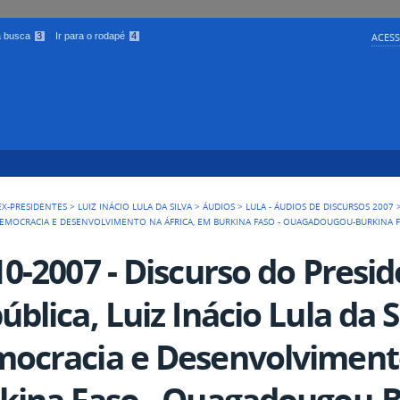
 a busca
3
Ir para o rodapé
4
ACESS
EX-PRESIDENTES
>
LUIZ INÁCIO LULA DA SILVA
>
ÁUDIOS
>
LULA - ÁUDIOS DE DISCURSOS 2007
O DEMOCRACIA E DESENVOLVIMENTO NA ÁFRICA, EM BURKINA FASO - OUAGADOUGOU-BURKINA F
10-2007 - Discurso do Presi
ública, Luiz Inácio Lula da S
ocracia e Desenvolvimento
kina Faso - Ouagadougou-B