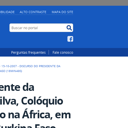
IBILIDADE
ALTO CONTRASTE
MAPA DO SITE
Buscar no portal
Buscar no portal
Facebook
Perguntas frequentes
Fale conosco
>
15-10-2007 - DISCURSO DO PRESIDENTE DA
ASO (18MIN49S)
dente da
ilva, Colóquio
 na África, em
urkina Faso