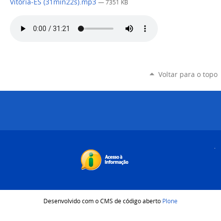
Vitória-ES (31min22s).mp3
— 7351 KB
Voltar para o topo
Desenvolvido com o CMS de código aberto
Plone