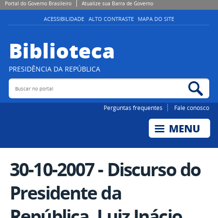
Portal do Governo Brasileiro
Atualize sua Barra de Governo
ACESSIBILIDADE
ALTO CONTRASTE
MAPA DO SITE
Biblioteca
PRESIDÊNCIA DA REPÚBLICA
Buscar no portal
Bus
Perguntas frequentes
Fale conosco
30-10-2007 - Discurso do
Presidente da
República, Luiz Inácio