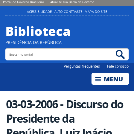
Portal do Governo Brasileiro
Atualize sua Barra de Governo
ACESSIBILIDADE
ALTO CONTRASTE
MAPA DO SITE
Biblioteca
PRESIDÊNCIA DA REPÚBLICA
Buscar no portal
Bus
Perguntas frequentes
Fale conosco
03-03-2006 - Discurso do
Presidente da
República, Luiz Inácio