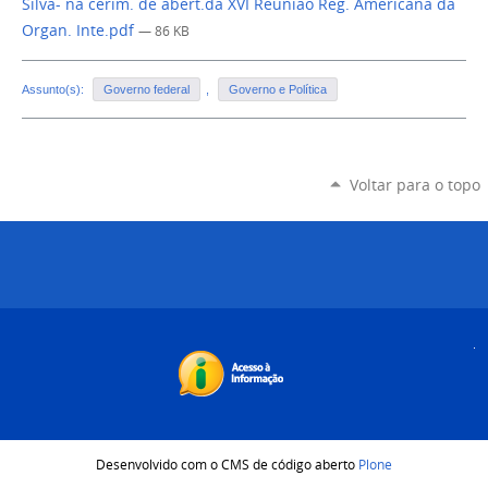
Silva- na cerim. de abert.da XVI Reuniao Reg. Americana da
Organ. Inte.pdf
— 86 KB
Assunto(s):
Governo federal
,
Governo e Política
Voltar para o topo
Desenvolvido com o CMS de código aberto
Plone