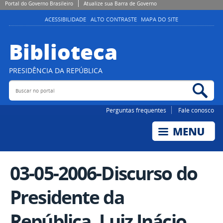
Portal do Governo Brasileiro
Atualize sua Barra de Governo
ACESSIBILIDADE
ALTO CONTRASTE
MAPA DO SITE
Biblioteca
PRESIDÊNCIA DA REPÚBLICA
Buscar no portal
Bus
Perguntas frequentes
Fale conosco
03-05-2006-Discurso do
Presidente da
República, Luiz Inácio