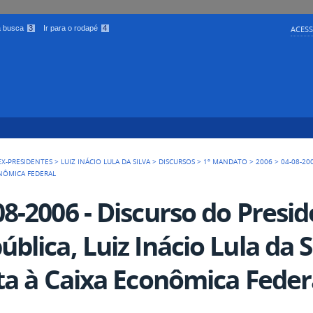
 a busca
3
Ir para o rodapé
4
ACESS
EX-PRESIDENTES
>
LUIZ INÁCIO LULA DA SILVA
>
DISCURSOS
>
1º MANDATO
>
2006
>
04-08-20
ONÔMICA FEDERAL
08-2006 - Discurso do Presi
ública, Luiz Inácio Lula da 
ita à Caixa Econômica Feder