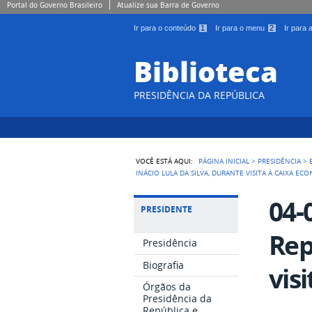
Portal do Governo Brasileiro
Atualize sua Barra de Governo
Ir para o conteúdo
1
Ir para o menu
2
Ir para
Biblioteca
PRESIDÊNCIA DA REPÚBLICA
VOCÊ ESTÁ AQUI:
PÁGINA INICIAL
>
PRESIDÊNCIA
>
INÁCIO LULA DA SILVA, DURANTE VISITA À CAIXA EC
04-
PRESIDENTE
Rep
Presidência
Biografia
vis
Órgãos da
Presidência da
República e