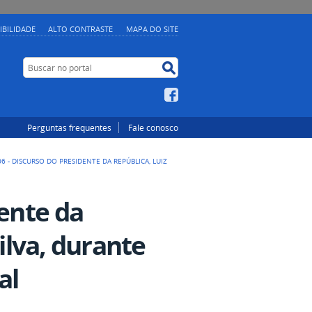
IBILIDADE
ALTO CONTRASTE
MAPA DO SITE
Buscar no portal
Buscar no portal
Facebook
Perguntas frequentes
Fale conosco
06 - DISCURSO DO PRESIDENTE DA REPÚBLICA, LUIZ
dente da
Silva, durante
al