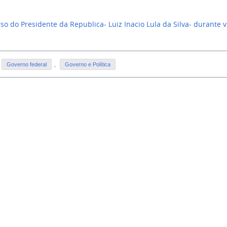
so do Presidente da Republica- Luiz Inacio Lula da Silva- durante 
Governo federal
,
Governo e Política