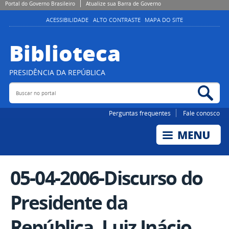
Portal do Governo Brasileiro
Atualize sua Barra de Governo
ACESSIBILIDADE
ALTO CONTRASTE
MAPA DO SITE
Biblioteca
PRESIDÊNCIA DA REPÚBLICA
Buscar no portal
Bus
Perguntas frequentes
Fale conosco
05-04-2006-Discurso do
Presidente da
República, Luiz Inácio