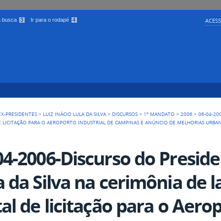
 a busca
3
Ir para o rodapé
4
ACESS
EX-PRESIDENTES
>
LUIZ INÁCIO LULA DA SILVA
>
DISCURSOS
>
1º MANDATO
>
2006
>
06-04-20
E LICITAÇÃO PARA O AEROPORTO INDUSTRIAL DE CAMPINAS E ANÚNCIO DE MELHORIAS URB
04-2006-Discurso do Preside
a da Silva na cerimônia de
tal de licitação para o Aero