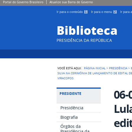
Portal do Governo Brasileiro
Atualize sua Barra de Governo
Ir para o conteúdo
1
Ir para o menu
2
Ir para
Biblioteca
PRESIDÊNCIA DA REPÚBLICA
VOCÊ ESTÁ AQUI:
PÁGINA INICIAL
>
PRESIDÊNCIA
>
SILVA NA CERIMÔNIA DE LANÇAMENTO DE EDITAL D
VIRACOPOS
06-
PRESIDENTE
Lul
Presidência
Biografia
edi
Órgãos da
Presidência da