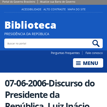
Portal do Governo Brasileiro
Atualize sua Barra de Governo
ACESSIBILIDADE
ALTO CONTRASTE
MAPA DO SITE
Biblioteca
PRESIDÊNCIA DA REPÚBLICA
Buscar no portal
Bus
Perguntas frequentes
Fale conosco
07-06-2006-Discurso do
Presidente da
República, Luiz Inácio