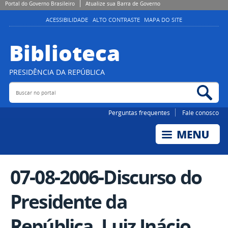
Portal do Governo Brasileiro
Atualize sua Barra de Governo
ACESSIBILIDADE
ALTO CONTRASTE
MAPA DO SITE
Biblioteca
PRESIDÊNCIA DA REPÚBLICA
Buscar no portal
Bus
Perguntas frequentes
Fale conosco
07-08-2006-Discurso do
Presidente da
República, Luiz Inácio