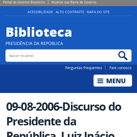
Portal do Governo Brasileiro
Atualize sua Barra de Governo
ACESSIBILIDADE
ALTO CONTRASTE
MAPA DO SITE
Biblioteca
PRESIDÊNCIA DA REPÚBLICA
Buscar no portal
Bus
Perguntas frequentes
Fale conosco
09-08-2006-Discurso do
Presidente da
República, Luiz Inácio