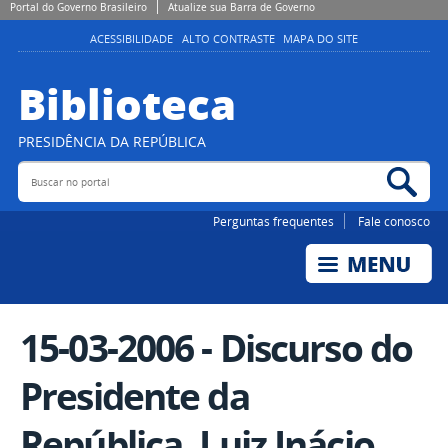
Portal do Governo Brasileiro
Atualize sua Barra de Governo
ACESSIBILIDADE
ALTO CONTRASTE
MAPA DO SITE
Biblioteca
PRESIDÊNCIA DA REPÚBLICA
Buscar no portal
Bus
Perguntas frequentes
Fale conosco
15-03-2006 - Discurso do
Presidente da
República, Luiz Inácio