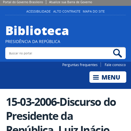
Portal do Governo Brasileiro
Atualize sua Barra de Governo
ACESSIBILIDADE
ALTO CONTRASTE
MAPA DO SITE
Biblioteca
PRESIDÊNCIA DA REPÚBLICA
Buscar no portal
Bus
Perguntas frequentes
Fale conosco
15-03-2006-Discurso do
Presidente da
República, Luiz Inácio