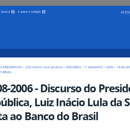
 a busca
3
Ir para o rodapé
4
ACESS
EX-PRESIDENTES
>
LUIZ INÁCIO LULA DA SILVA
>
DISCURSOS
>
1º MANDATO
>
2006
>
16-08-20
O BRASIL
08-2006 - Discurso do Presi
ública, Luiz Inácio Lula da 
ita ao Banco do Brasil