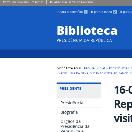
Portal do Governo Brasileiro
Atualize sua Barra de Governo
Ir para o conteúdo
1
Ir para o menu
2
Ir para
Biblioteca
PRESIDÊNCIA DA REPÚBLICA
VOCÊ ESTÁ AQUI:
PÁGINA INICIAL
>
PRESIDÊNCIA
>
INÁCIO LULA DA SILVA, DURANTE VISITA AO BANCO D
16-
PRESIDENTE
Rep
Presidência
Biografia
vis
Órgãos da
Presidência da
República e