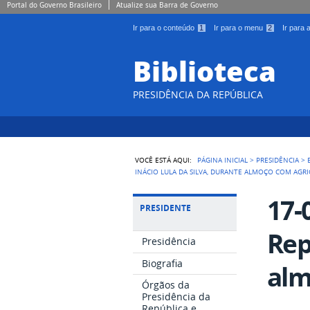
Portal do Governo Brasileiro
Atualize sua Barra de Governo
Ir para o conteúdo
1
Ir para o menu
2
Ir para
Biblioteca
PRESIDÊNCIA DA REPÚBLICA
VOCÊ ESTÁ AQUI:
PÁGINA INICIAL
>
PRESIDÊNCIA
>
INÁCIO LULA DA SILVA, DURANTE ALMOÇO COM AGR
17-
PRESIDENTE
Rep
Presidência
Biografia
alm
Órgãos da
Presidência da
República e