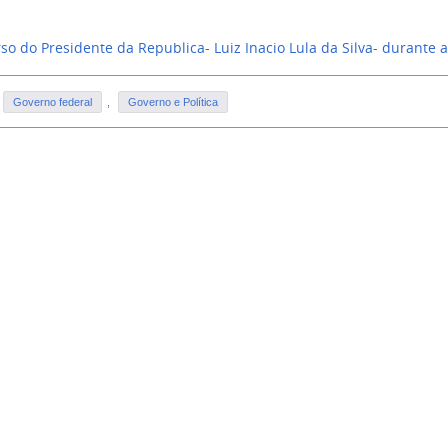
so do Presidente da Republica- Luiz Inacio Lula da Silva- durante
Governo federal
,
Governo e Política