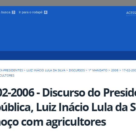
 a busca
3
Ir para o rodapé
4
ACESS
EX-PRESIDENTES
>
LUIZ INÁCIO LULA DA SILVA
>
DISCURSOS
>
1º MANDATO
>
2006
>
17-02-20
ICULTORES
02-2006 - Discurso do Presi
ública, Luiz Inácio Lula da 
oço com agricultores