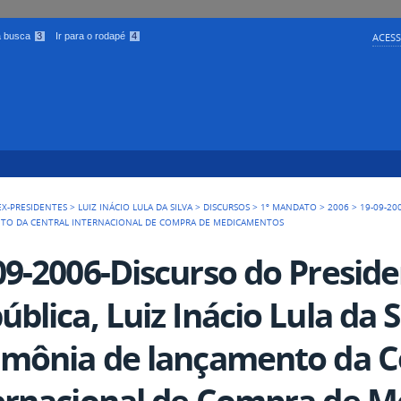
 a busca
3
Ir para o rodapé
4
ACESS
EX-PRESIDENTES
>
LUIZ INÁCIO LULA DA SILVA
>
DISCURSOS
>
1º MANDATO
>
2006
>
19-09-20
MENTO DA CENTRAL INTERNACIONAL DE COMPRA DE MEDICAMENTOS
09-2006-Discurso do Presid
ública, Luiz Inácio Lula da S
imônia de lançamento da C
ernacional de Compra de 