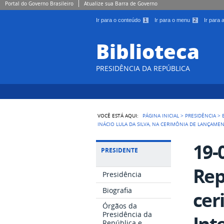
Portal do Governo Brasileiro
Atualize sua Barra de Governo
Ir para o conteúdo
1
Ir para o menu
2
Ir para
Biblioteca
PRESIDÊNCIA DA REPÚBLICA
VOCÊ ESTÁ AQUI:
PÁGINA INICIAL
>
PRESIDÊNCIA
>
INÁCIO LULA DA SILVA, NA CERIMÔNIA DE LANÇA
19-
PRESIDENTE
Rep
Presidência
Biografia
cer
Órgãos da
Presidência da
Int
República e