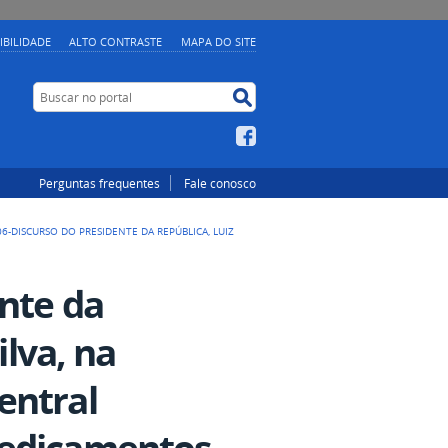
IBILIDADE
ALTO CONTRASTE
MAPA DO SITE
Buscar no portal
Buscar no portal
Facebook
Perguntas frequentes
Fale conosco
06-DISCURSO DO PRESIDENTE DA REPÚBLICA, LUIZ
ente da
ilva, na
entral
Medicamentos