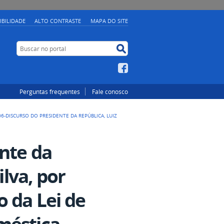
IBILIDADE
ALTO CONTRASTE
MAPA DO SITE
Buscar no portal
Buscar no portal
Facebook
Perguntas frequentes
Fale conosco
06-DISCURSO DO PRESIDENTE DA REPÚBLICA, LUIZ
ente da
ilva, por
o da Lei de
méstica