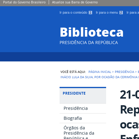
Portal do Governo Brasileiro
Atualize sua Barra de Governo
Ir para o conteúdo
1
Ir para o menu
2
Ir para
Biblioteca
PRESIDÊNCIA DA REPÚBLICA
VOCÊ ESTÁ AQUI:
PÁGINA INICIAL
>
PRESIDÊNCIA
>
INÁCIO LULA DA SILVA, POR OCASIÃO DA CERIMÔNI
21-
PRESIDENTE
Rep
Presidência
Biografia
oca
Órgãos da
Presidência da
Enf
República e