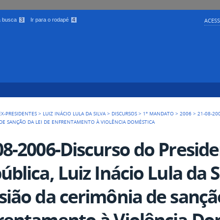
 a busca
3
Ir para o rodapé
4
ACESS
EX-PRESIDENTES
>
LUIZ INÁCIO LULA DA SILVA
>
DISCURSOS
>
1º MANDATO
>
2006
>
21-08-20
A DE SANÇÃO DA LEI DE ENFRENTAMENTO À VIOLÊNCIA DOMÉSTICA
08-2006-Discurso do Presid
ública, Luiz Inácio Lula da S
sião da cerimônia de sançã
rentamento à Violência Do