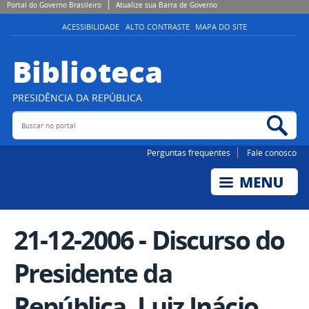
Portal do Governo Brasileiro
Atualize sua Barra de Governo
ACESSIBILIDADE
ALTO CONTRASTE
MAPA DO SITE
Biblioteca
PRESIDÊNCIA DA REPÚBLICA
Buscar no portal
Bus
Perguntas frequentes
Fale conosco
21-12-2006 - Discurso do
Presidente da
República, Luiz Inácio