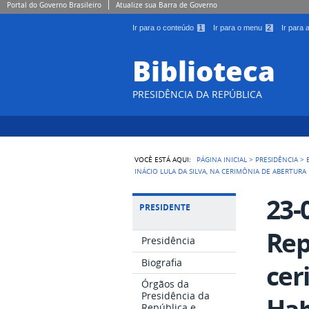
Portal do Governo Brasileiro
Atualize sua Barra de Governo
Ir para o conteúdo
1
Ir para o menu
2
Ir para
Biblioteca
PRESIDÊNCIA DA REPÚBLICA
VOCÊ ESTÁ AQUI:
PÁGINA INICIAL
>
PRESIDÊNCIA
>
INÁCIO LULA DA SILVA, NA CERIMÔNIA DE ABERTURA
23-
PRESIDENTE
Rep
Presidência
Biografia
cer
Órgãos da
Presidência da
Hab
República e