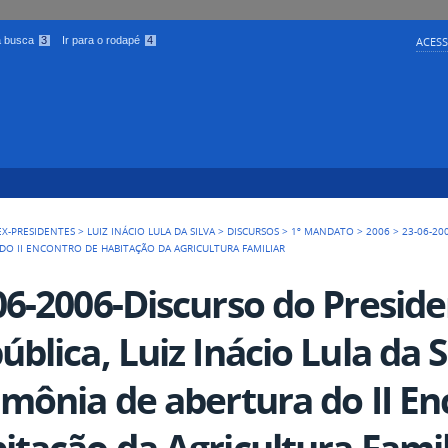
 a busca
3
Ir para o rodapé
4
ACESS
EX-PRESIDENTES
>
LUIZ INÁCIO LULA DA SILVA
>
DISCURSOS
>
1º MANDATO
>
2006
>
23-06-20
 DO II ENCONTRO DE HABITAÇÃO DA AGRICULTURA FAMILIAR
06-2006-Discurso do Presid
ública, Luiz Inácio Lula da S
imônia de abertura do II En
itação da Agricultura Famil