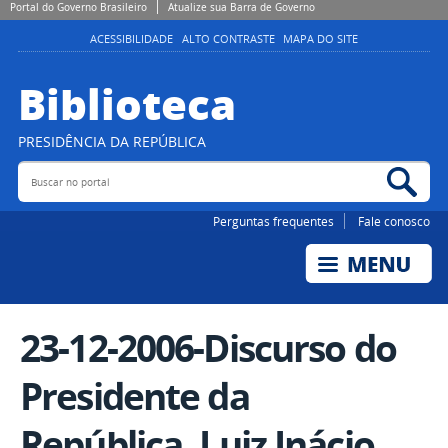
Portal do Governo Brasileiro
Atualize sua Barra de Governo
ACESSIBILIDADE
ALTO CONTRASTE
MAPA DO SITE
Biblioteca
PRESIDÊNCIA DA REPÚBLICA
Buscar no portal
Bus
Perguntas frequentes
Fale conosco
23-12-2006-Discurso do
Presidente da
República, Luiz Inácio