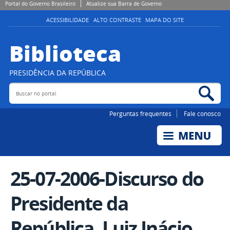
Portal do Governo Brasileiro
Atualize sua Barra de Governo
ACESSIBILIDADE
ALTO CONTRASTE
MAPA DO SITE
Biblioteca
PRESIDÊNCIA DA REPÚBLICA
Buscar no portal
Bus
Perguntas frequentes
Fale conosco
25-07-2006-Discurso do
Presidente da
República, Luiz Inácio