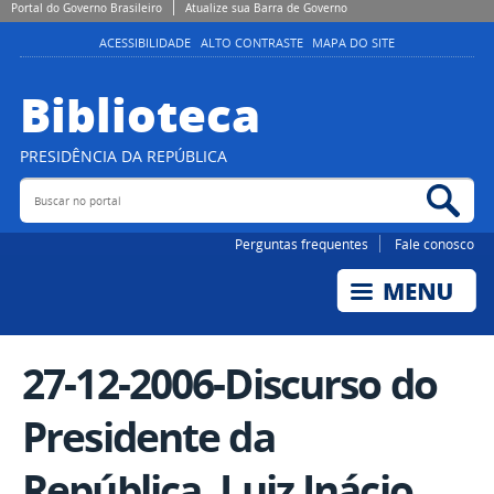
Portal do Governo Brasileiro
Atualize sua Barra de Governo
ACESSIBILIDADE
ALTO CONTRASTE
MAPA DO SITE
Biblioteca
PRESIDÊNCIA DA REPÚBLICA
Buscar no portal
Bus
Perguntas frequentes
Fale conosco
27-12-2006-Discurso do
Presidente da
República, Luiz Inácio