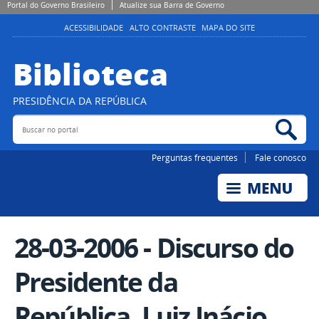
Portal do Governo Brasileiro
Atualize sua Barra de Governo
ACESSIBILIDADE
ALTO CONTRASTE
MAPA DO SITE
Biblioteca
PRESIDÊNCIA DA REPÚBLICA
Buscar no portal
Bus
Perguntas frequentes
Fale conosco
28-03-2006 - Discurso do
Presidente da
República, Luiz Inácio