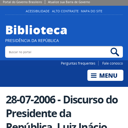
Portal do Governo Brasileiro
Atualize sua Barra de Governo
ACESSIBILIDADE
ALTO CONTRASTE
MAPA DO SITE
Biblioteca
PRESIDÊNCIA DA REPÚBLICA
Buscar no portal
Bus
Perguntas frequentes
Fale conosco
28-07-2006 - Discurso do
Presidente da
República, Luiz Inácio