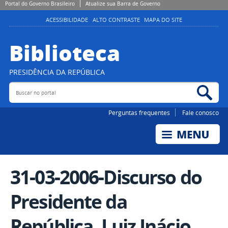
Portal do Governo Brasileiro
Atualize sua Barra de Governo
ACESSIBILIDADE
ALTO CONTRASTE
MAPA DO SITE
Biblioteca
PRESIDÊNCIA DA REPÚBLICA
Buscar no portal
Bus
Perguntas frequentes
Fale conosco
31-03-2006-Discurso do
Presidente da
República, Luiz Inácio