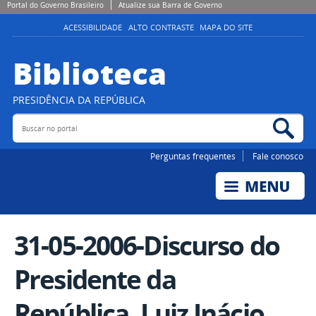
Portal do Governo Brasileiro
Atualize sua Barra de Governo
ACESSIBILIDADE
ALTO CONTRASTE
MAPA DO SITE
Biblioteca
PRESIDÊNCIA DA REPÚBLICA
Buscar no portal
Bus
Perguntas frequentes
Fale conosco
31-05-2006-Discurso do
Presidente da
República, Luiz Inácio