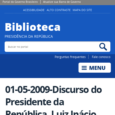
Portal do Governo Brasileiro
Atualize sua Barra de Governo
ACESSIBILIDADE
ALTO CONTRASTE
MAPA DO SITE
Biblioteca
PRESIDÊNCIA DA REPÚBLICA
Buscar no portal
Bus
Perguntas frequentes
Fale conosco
01-05-2009-Discurso do
Presidente da
República, Luiz Inácio