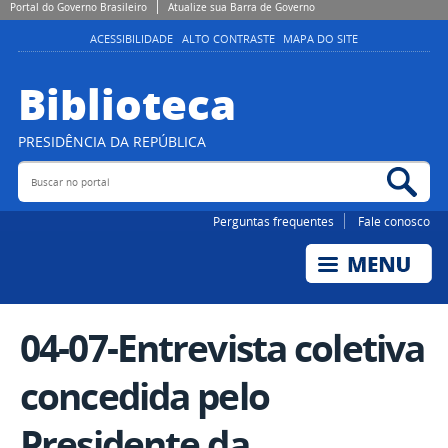
Portal do Governo Brasileiro
Atualize sua Barra de Governo
ACESSIBILIDADE
ALTO CONTRASTE
MAPA DO SITE
Biblioteca
PRESIDÊNCIA DA REPÚBLICA
Buscar no portal
Bus
Perguntas frequentes
Fale conosco
04-07-Entrevista coletiva
concedida pelo
Presidente da