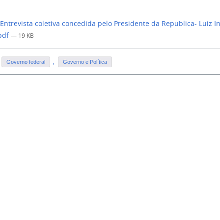
Entrevista coletiva concedida pelo Presidente da Republica- Luiz In
pdf
— 19 KB
Governo federal
,
Governo e Política