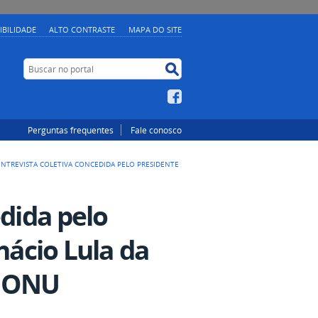
IBILIDADE
ALTO CONTRASTE
MAPA DO SITE
Buscar no portal
Buscar no portal
Facebook
Perguntas frequentes
Fale conosco
ENTREVISTA COLETIVA CONCEDIDA PELO PRESIDENTE
edida pelo
nácio Lula da
a ONU