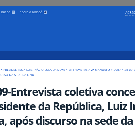
 a busca
3
Ir para o rodapé
4
ACESS
EX-PRESIDENTES
>
LUIZ INÁCIO LULA DA SILVA
>
ENTREVISTAS
>
2º MANDATO
>
2007
>
25-09-
ISCURSO NA SEDE DA ONU
09-Entrevista coletiva conc
sidente da República, Luiz I
va, após discurso na sede d