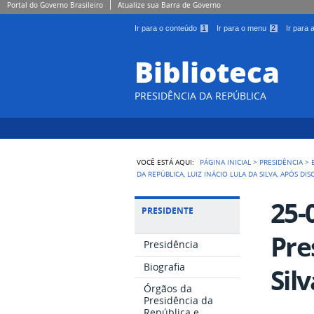
Portal do Governo Brasileiro
Atualize sua Barra de Governo
Ir para o conteúdo
1
Ir para o menu
2
Ir para
Biblioteca
PRESIDÊNCIA DA REPÚBLICA
VOCÊ ESTÁ AQUI:
PÁGINA INICIAL
>
PRESIDÊNCIA
>
DA REPÚBLICA, LUIZ INÁCIO LULA DA SILVA, APÓS D
25-
PRESIDENTE
Pre
Presidência
Biografia
Sil
Órgãos da
Presidência da
República e