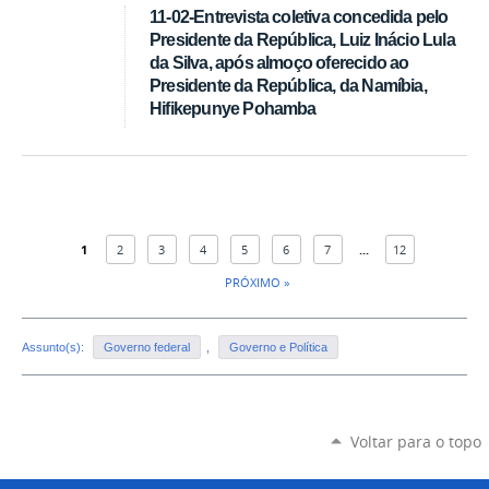
11-02-Entrevista coletiva concedida pelo
Presidente da República, Luiz Inácio Lula
da Silva, após almoço oferecido ao
Presidente da República, da Namíbia,
Hifikepunye Pohamba
1
2
3
4
5
6
7
...
12
PRÓXIMO »
Assunto(s):
Governo federal
,
Governo e Política
Voltar para o topo