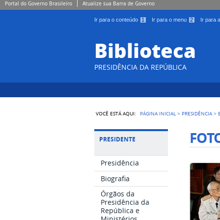
Portal do Governo Brasileiro
Atualize sua Barra de Governo
Ir para o conteúdo
1
Ir para o menu
2
Ir para
Biblioteca
PRESIDÊNCIA DA REPÚBLICA
VOCÊ ESTÁ AQUI:
PÁGINA INICIAL
>
PRESIDÊNCIA
>
FOTO
PRESIDENTE
Presidência
Biografia
Órgãos da
Presidência da
República e
Ministérios