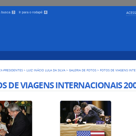
 a busca
3
Ir para o rodapé
4
ACESS
EX-PRESIDENTES
>
LUIZ INÁCIO LULA DA SILVA
>
GALERIA DE FOTOS
>
FOTOS DE VIAGENS INT
S DE VIAGENS INTERNACIONAIS 20