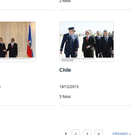
2 fotos
Chile
5
18/12/2015
5 fotos
1
2
3
4
PRÓXIMO »