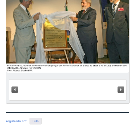
« Anterior
Próxi
registrado em:
Lula