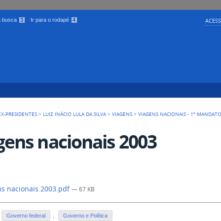
 a busca
3
Ir para o rodapé
4
ACESS
EX-PRESIDENTES
>
LUIZ INÁCIO LULA DA SILVA
>
VIAGENS
>
VIAGENS NACIONAIS - 1º MANDAT
gens nacionais 2003
s nacionais 2003.pdf
— 67 KB
Governo federal
,
Governo e Política