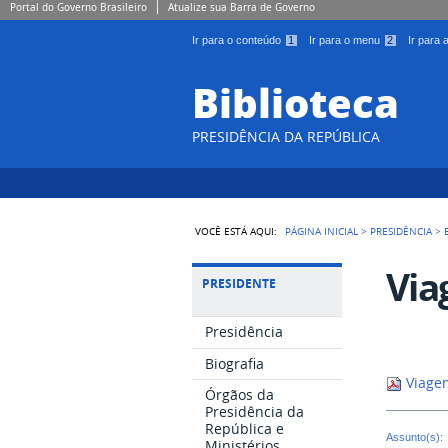
Portal do Governo Brasileiro
Atualize sua Barra de Governo
Ir para o conteúdo
1
Ir para o menu
2
Ir para
Biblioteca
PRESIDÊNCIA DA REPÚBLICA
VOCÊ ESTÁ AQUI:
PÁGINA INICIAL
>
PRESIDÊNCIA
>
Via
PRESIDENTE
Presidência
Biografia
Viagen
Órgãos da
Presidência da
República e
Assunto(s):
Ministérios