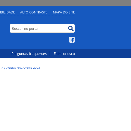
IBILIDADE
ALTO CONTRASTE
MAPA DO SITE
Buscar no portal
Buscar no portal
Facebook
Perguntas frequentes
Fale conosco
O
>
VIAGENS NACIONAIS 2003