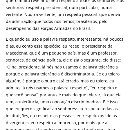
quero muito revelar o meu respeito a todos os senhores e às
senhoras, respeito presidencial, num particular, numa
vertente. Noutra vertente, um respeito pessoal que deriva
da admiração que todos nós temos, brasileiros, pelo
desempenho das Forças Armadas no Brasil.
E quando eu uso a palavra respeito, interessante, há poucos
dias, eu conto esse episódio, eu recebi o presidente da
Macedônia, que é um pequeno país, mas é um professor,
senhores, de ciência política, ele dizia o seguinte, ele disse:
“Olha, presidente, lá nós não usamos a palavra tolerância
porque a palavra tolerância é discriminatória. Se eu tolero
alguém, é porque o outro está errado, mas eu tolero, eu
admito, lá nós usamos a palavra ‘respeito’”, “eu respeito o
que você pensa”, portanto, é mais do que tolerar, já que ela
tem, a tolerância, uma conotação discriminadora. E é isso
que eu quero significar ao senhores: eu respeito todas as
instituições, eu respeito as pessoas, eu respeito as ideias
divergentes, eu respeito a imprensa, por mais que a
imprensa possa fazer isso ou aquilo, eu brado em alto e