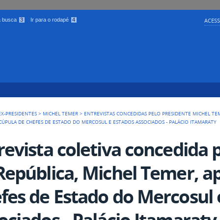
 a busca
3
Ir para o rodapé
4
ACESS
EX-PRESIDENTES
>
MICHEL TEMER
>
ENTREVISTAS CONCEDIDAS PELO PRESIDENTE MICHEL TE
I CÚPULA DE CHEFES DE ESTADO DO MERCOSUL E ESTADOS ASSOCIADOS - PALÁCIO ITAMARATY
revista coletiva concedida 
República, Michel Temer, ap
fes de Estado do Mercosul 
ociados - Palácio Itamaraty