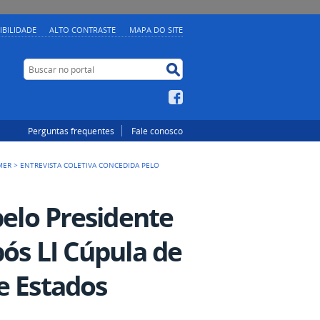
IBILIDADE
ALTO CONTRASTE
MAPA DO SITE
Buscar no portal
Buscar no portal
Facebook
Perguntas frequentes
Fale conosco
MER
>
ENTREVISTA COLETIVA CONCEDIDA PELO
pelo Presidente
ós LI Cúpula de
e Estados