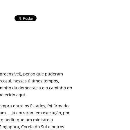
mpreensível), penso que puderam
rcosul, nesses últimos tempos,
aminho da democracia e o caminho do
belecido aqui.
ompra entre os Estados, foi firmado
oram... já entraram em execução, por
ito pediu que um ministro o
Singapura, Coreia do Sul e outros