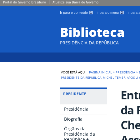
Portal do Governo Brasileiro
Atualize sua Barra de Governo
Ir para o conteúdo
1
Ir para o menu
2
Ir para
Biblioteca
PRESIDÊNCIA DA REPÚBLICA
VOCÊ ESTÁ AQUI:
PÁGINA INICIAL
>
PRESIDÊNCIA
>
PRESIDENTE DA REPÚBLICA, MICHEL TEMER, APÓS L
Ent
PRESIDENTE
da 
Presidência
Biografia
Che
Órgãos da
Presidência da
Ass
República e