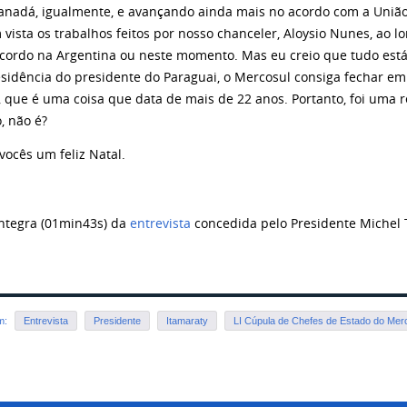
Canadá, igualmente, e avançando ainda mais no acordo com a Uniã
vista os trabalhos feitos por nosso chanceler, Aloysio Nunes, ao l
acordo na Argentina ou neste momento. Mas eu creio que tudo est
esidência do presidente do Paraguai, o Mercosul consiga fechar em
, que é uma coisa que data de mais de 22 anos. Portanto, foi uma 
 não é?
vocês um feliz Natal.
ntegra (01min43s) da
entrevista
concedida pelo Presidente Michel
em:
Entrevista
Presidente
Itamaraty
LI Cúpula de Chefes de Estado do Mer