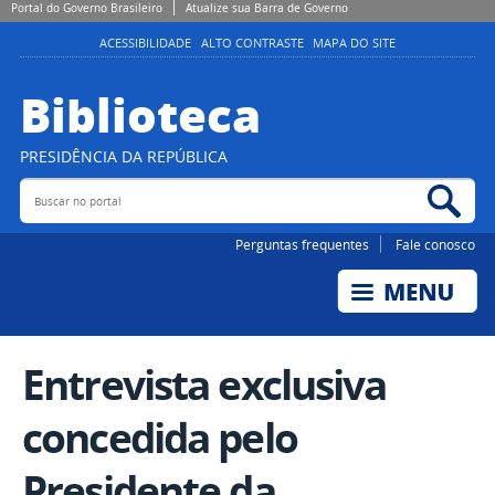
Portal do Governo Brasileiro
Atualize sua Barra de Governo
ACESSIBILIDADE
ALTO CONTRASTE
MAPA DO SITE
Biblioteca
PRESIDÊNCIA DA REPÚBLICA
Buscar no portal
Bus
Perguntas frequentes
Fale conosco
Entrevista exclusiva
concedida pelo
Presidente da