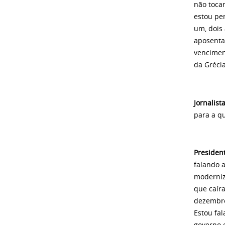
não tocar
estou pe
um, dois
aposenta
venciment
da Gréci
Jornalist
para a q
Presiden
falando 
moderniza
que caír
dezembro
Estou fa