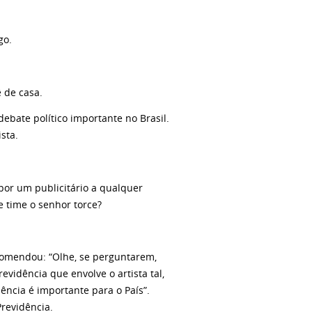
go.
ê de casa.
bate político importante no Brasil.
sta.
por um publicitário a qualquer
e time o senhor torce?
ecomendou: “Olhe, se perguntarem,
revidência que envolve o artista tal,
ência é importante para o País”.
Previdência.