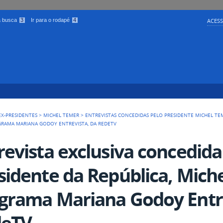
 a busca
3
Ir para o rodapé
4
ACESS
EX-PRESIDENTES
>
MICHEL TEMER
>
ENTREVISTAS CONCEDIDAS PELO PRESIDENTE MICHEL TE
OGRAMA MARIANA GODOY ENTREVISTA, DA REDETV
revista exclusiva concedida
sidente da República, Mich
grama Mariana Godoy Entre
deTV