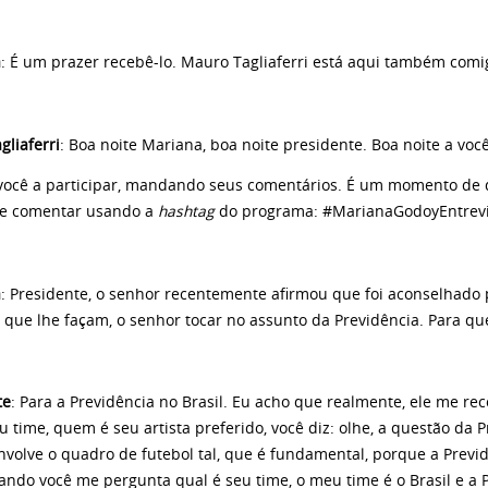
a
: É um prazer recebê-lo. Mauro Tagliaferri está aqui também comi
gliaferri
: Boa noite Mariana, boa noite presidente. Boa noite a voc
você a participar, mandando seus comentários. É um momento de de
e comentar usando a
hashtag
do programa: #MarianaGodoyEntrevi
a
: Presidente, o senhor recentemente afirmou que foi aconselhado 
 que lhe façam, o senhor tocar no assunto da Previdência. Para qu
te
: Para a Previdência no Brasil. Eu acho que realmente, ele me r
u time, quem é seu artista preferido, você diz: olhe, a questão da P
volve o quadro de futebol tal, que é fundamental, porque a Previd
ando você me pergunta qual é seu time, o meu time é o Brasil e a 