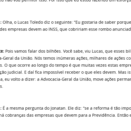
eu não vou permitir isso. Por isso que eu estou fazendo um esforço
:
Olha, o Lucas Toledo diz o seguinte: “Eu gostaria de saber porq
des empresas devem ao INSS, que cobririam esse rombo anunciad
te:
Pois vamos falar dos bilhões. Você sabe, viu Lucas, que esses b
a-Geral da União. Nós temos inúmeras ações, milhares de ações cor
s. O que ocorre ao longo do tempo é que muitas vezes estas empr
ão judicial. E daí fica impossível receber o que eles devem. Mas is
da, eu volto a dizer: a Advocacia-Geral da União, move ações perm
s.
:
É a mesma pergunta do Jonatan. Ele diz: “se a reforma é tão imp
há cobranças das empresas que devem para a Previdência. Então e