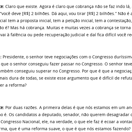
te:
Claro que existe. Agora é claro que cobrança não se faz indo lá
“você deve [R$] 2 bilhões. Dá aqui, vou tirar [R$] 2 bilhões.” Não é
cial tem a proposta inicial, tem a petição inicial, tem a contestação
o é? Mas há cobrança. Muitas e muitas vezes a cobrança se torna i
ai à falência ou pede recuperação judicial e daí fica difícil você r
:
Presidente, o senhor teve negociações com o Congresso duríssim
 que o senhor conseguiu fazer passar no Congresso. O senhor tev
ambém conseguiu superar no Congresso. Por que é que a negociaçã
mais dura de todas, se existe esse argumento que é difícil de refu
er a reforma?
te:
Por duas razões. A primeira delas é que nós estamos em um ano 
o é. Os candidatos a deputado, senador, não querem desagradar os
 Congresso Nacional, ele, na verdade, o que ele faz é ecoar a von
orma, que é uma reforma suave, o que é que nós estamos fazendo?