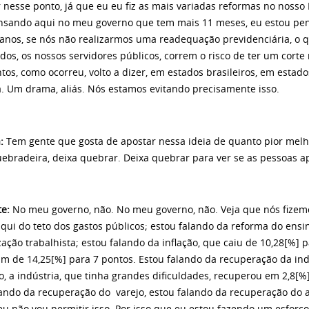
 nesse ponto, já que eu eu fiz as mais variadas reformas no nosso 
nsando aqui no meu governo que tem mais 11 meses, eu estou pe
 anos, se nós não realizarmos uma readequação previdenciária, o q
dos, os nossos servidores públicos, correm o risco de ter um corte
os, como ocorreu, volto a dizer, em estados brasileiros, em estado
a. Um drama, aliás. Nós estamos evitando precisamente isso.
a:
Tem gente que gosta de apostar nessa ideia de quanto pior melho
uebradeira, deixa quebrar. Deixa quebrar para ver se as pessoas 
te:
No meu governo, não. No meu governo, não. Veja que nós fizem
aqui do teto dos gastos públicos; estou falando da reforma do ensi
ção trabalhista; estou falando da inflação, que caiu de 10,28[%] p
am de 14,25[%] para 7 pontos. Estou falando da recuperação da ind
, a indústria, que tinha grandes dificuldades, recuperou em 2,8[%
lando da recuperação do varejo, estou falando da recuperação do 