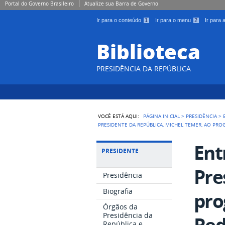
Portal do Governo Brasileiro
Atualize sua Barra de Governo
Ir para o conteúdo
1
Ir para o menu
2
Ir para
Biblioteca
PRESIDÊNCIA DA REPÚBLICA
VOCÊ ESTÁ AQUI:
PÁGINA INICIAL
>
PRESIDÊNCIA
>
PRESIDENTE DA REPÚBLICA, MICHEL TEMER, AO PR
Ent
PRESIDENTE
Pre
Presidência
Biografia
pro
Órgãos da
Presidência da
Re
República e