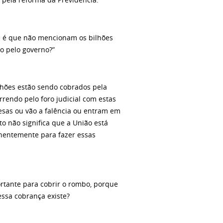
 pela reforma da Previdência.
ue é que não mencionam os bilhões
o pelo governo?”
ilhões estão sendo cobrados pela
rendo pelo foro judicial com estas
esas ou vão a falência ou entram em
to não significa que a União está
anentemente para fazer essas
ortante para cobrir o rombo, porque
ssa cobrança existe?