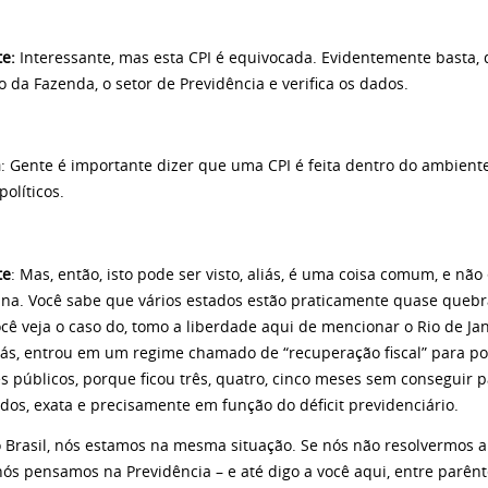
te:
Interessante, mas esta CPI é equivocada. Evidentemente basta, 
o da Fazenda, o setor de Previdência e verifica os dados.
a
: Gente é importante dizer que uma CPI é feita dentro do ambiente d
políticos.
te
: Mas, então, isto pode ser visto, aliás, é uma coisa comum, e não
ana. Você sabe que vários estados estão praticamente quase queb
Você veja o caso do, tomo a liberdade aqui de mencionar o Rio de J
liás, entrou em um regime chamado de “recuperação fiscal” para p
s públicos, porque ficou três, quatro, cinco meses sem conseguir p
dos, exata e precisamente em função do déficit previdenciário.
l, nós estamos na mesma situação. Se nós não resolvermos a qu
ós pensamos na Previdência – e até digo a você aqui, entre parên