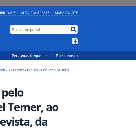
IBILIDADE
ALTO CONTRASTE
MAPA DO SITE
Buscar no portal
Buscar no portal
Facebook
Perguntas frequentes
Fale conosco
MER
>
ENTREVISTA EXCLUSIVA CONCEDIDA PELO
 pelo
el Temer, ao
vista, da