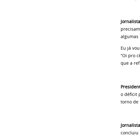
Jornalist
precisam
algumas i
Eu já vo
“Oi pro c
que a re
Presiden
o déficit
torno de
Jornalist
concluiu 