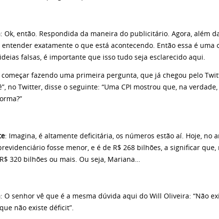
a
: Ok, então. Respondida da maneira do publicitário. Agora, além 
 entender exatamente o que está acontecendo. Então essa é uma o
deias falsas, é importante que isso tudo seja esclarecido aqui.
u começar fazendo uma primeira pergunta, que já chegou pelo Twitt
ê”, no Twitter, disse o seguinte: “Uma CPI mostrou que, na verdade, 
forma?”
te
: Imagina, é altamente deficitária, os números estão aí. Hoje, n
 previdenciário fosse menor, e é de R$ 268 bilhões, a significar que
 R$ 320 bilhões ou mais. Ou seja, Mariana…
a
: O senhor vê que é a mesma dúvida aqui do Will Oliveira: “Não exis
que não existe déficit”.