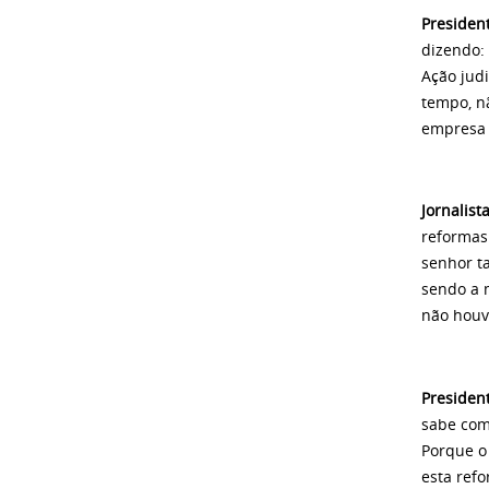
Presiden
dizendo: 
Ação judi
tempo, nã
empresa v
Jornalista
reformas
senhor t
sendo a 
não houv
Presiden
sabe com
Porque o
esta ref