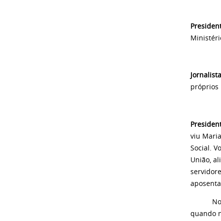
Presiden
Ministéri
Jornalist
próprios 
Presiden
viu Mari
Social. 
União, a
servidore
aposenta
No Brasi
quando n