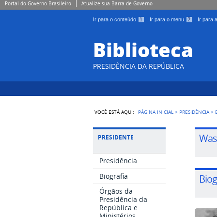
Portal do Governo Brasileiro
Atualize sua Barra de Governo
Ir para o conteúdo
1
Ir para o menu
2
Ir para
Biblioteca
PRESIDÊNCIA DA REPÚBLICA
VOCÊ ESTÁ AQUI:
PÁGINA INICIAL
>
PRESIDÊNCIA
>
Wash
PRESIDENTE
Presidência
Biografia
Biog
Órgãos da
Presidência da
República e
Ministérios