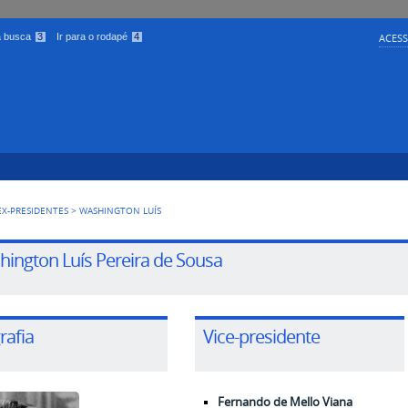
 a busca
3
Ir para o rodapé
4
ACESS
EX-PRESIDENTES
>
WASHINGTON LUÍS
ington Luís Pereira de Sousa
rafia
Vice-presidente
Fernando de Mello Viana