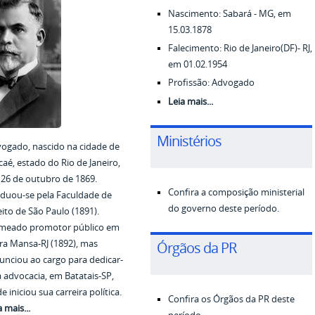
Nascimento: Sabará - MG, em
15.03.1878
Falecimento: Rio de Janeiro(DF)- RJ,
em 01.02.1954
Profissão: Advogado
Leia mais...
Ministérios
ogado, nascido na cidade de
aé, estado do Rio de Janeiro,
26 de outubro de 1869.
Confira a composição ministerial
duou-se pela Faculdade de
do governo deste período.
eito de São Paulo (1891).
meado promotor público em
ra Mansa-RJ (1892), mas
Órgãos da PR
unciou ao cargo para dedicar-
à advocacia, em Batatais-SP,
e iniciou sua carreira política.
Confira os Órgãos da PR deste
a mais...