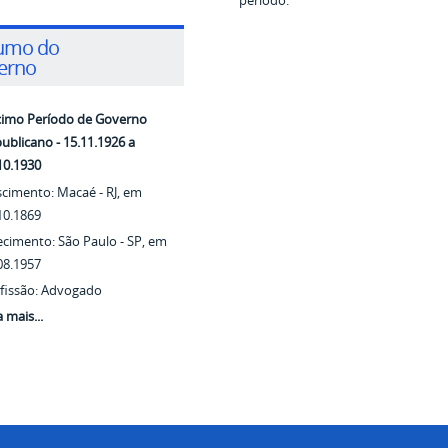
período.
umo do
erno
imo Período de Governo
ublicano - 15.11.1926 a
10.1930
cimento: Macaé - RJ, em
10.1869
ecimento: São Paulo - SP, em
08.1957
fissão: Advogado
a mais...