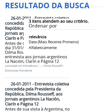
RESULTADO DA BUSCA
26-01-2011 - Entrevista coletiva
3
itens atendem ao seu critério.
concedida pela Presidenta da
Ordenar por
República, Dilma Rousseff, aos
jornais argentinos La Nación,
relevância
Clarín e Página 12
Data (mais Recente Primeiro)
Antes de sua visita à Argentina, no
dia 31/01/2011, a presidenta
Alfabeticamente
Dilma Rousseff concedeu
entrevista aos jornais argentinos
La Nación, Clarín e Página 12
Localizado em
Presidência
/
…
/
Dilma Rousseff
/
Entrevistas Presidenta
26-01-2011 - Entrevista coletiva
concedida pela Presidenta da
República, Dilma Rousseff, aos
jornais argentinos La Nación,
Clarín e Página 12
Antes de sua visita à Argentina, no