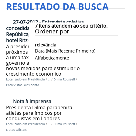
RESULTADO DA BUSCA
27-07-2012 - Entrevista coletiva
7
itens atendem ao seu critério.
concedida pela Presidenta da
Ordenar por
República, Dilma Rousseff, no
hotel Ritz - Londres/Inglaterra
relevância
A presidenta disse que nos
Data (mais Recente Primeiro)
próximos meses o Brasil crescerá
a uma taxa maior. Segundo ela, o
Alfabeticamente
governo anunciará em breve
novas medidas para estimular o
crescimento econômico
Localizado em
Presidência
/
…
/
Dilma Rousseff
/
Entrevistas Presidenta
Nota à Imprensa
Presidenta Dilma parabeniza
atletas paralímpicos por
conquistas em Londres
Localizado em
Presidência
/
…
/
Dilma Rousseff
/
Notas Oficiais