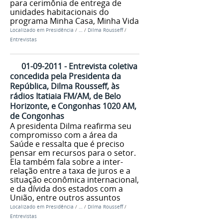
para cerimônia de entrega de
unidades habitacionais do
programa Minha Casa, Minha Vida
Localizado em
Presidência
/
…
/
Dilma Rousseff
/
Entrevistas
01-09-2011 - Entrevista coletiva
concedida pela Presidenta da
República, Dilma Rousseff, às
rádios Itatiaia FM/AM, de Belo
Horizonte, e Congonhas 1020 AM,
de Congonhas
A presidenta Dilma reafirma seu
compromisso com a área da
Saúde e ressalta que é preciso
pensar em recursos para o setor.
Ela também fala sobre a inter-
relação entre a taxa de juros e a
situação econômica internacional,
e da dívida dos estados com a
União, entre outros assuntos
Localizado em
Presidência
/
…
/
Dilma Rousseff
/
Entrevistas