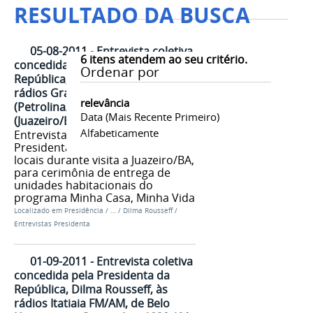
RESULTADO DA BUSCA
05-08-2011 - Entrevista coletiva
6
itens atendem ao seu critério.
concedida pela Presidenta da
Ordenar por
República, Dilma Rousseff, às
rádios Grande Rio AM
relevância
(Petrolina/PE) e Juazeiro AM
Data (mais Recente Primeiro)
(Juazeiro/BA)
Alfabeticamente
Entrevista coletiva concedida pela
Presidenta Dilma para rádios
locais durante visita a Juazeiro/BA,
para cerimônia de entrega de
unidades habitacionais do
programa Minha Casa, Minha Vida
Localizado em
Presidência
/
…
/
Dilma Rousseff
/
Entrevistas Presidenta
01-09-2011 - Entrevista coletiva
concedida pela Presidenta da
República, Dilma Rousseff, às
rádios Itatiaia FM/AM, de Belo