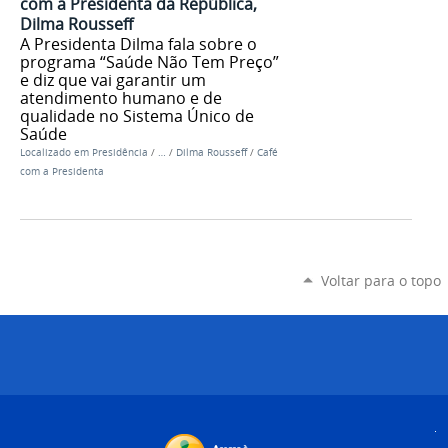
com a Presidenta da República,
Dilma Rousseff
A Presidenta Dilma fala sobre o
programa “Saúde Não Tem Preço”
e diz que vai garantir um
atendimento humano e de
qualidade no Sistema Único de
Saúde
Localizado em
Presidência
/
…
/
Dilma Rousseff
/
Café
com a Presidenta
Voltar para o topo