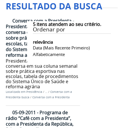
RESULTADO DA BUSCA
Conversa com a Presidenta -
5
itens atendem ao seu critério.
Presidenta Dilma Rousseff
Ordenar por
conversa em sua coluna semanal
sobre prática esportiva nas
relevância
escolas, tabela de procedimentos
Data (mais Recente Primeiro)
do Sistema Único de Saúde e
Alfabeticamente
reforma agrária
Presidenta Dilma Rousseff
conversa em sua coluna semanal
sobre prática esportiva nas
escolas, tabela de procedimentos
do Sistema Único de Saúde e
reforma agrária
Localizado em
Presidência
/
…
/
Conversa com a
Presidenta busca
/
Conversa com a Presidenta
05-09-2011 - Programa de
rádio “Café com a Presidenta”,
com a Presidenta da República,