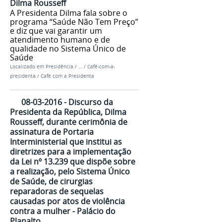
Dilma Rousseff
A Presidenta Dilma fala sobre o
programa “Saúde Não Tem Preço”
e diz que vai garantir um
atendimento humano e de
qualidade no Sistema Único de
Saúde
Localizado em
Presidência
/
…
/
Café-com-a-
presidenta
/
Café com a Presidenta
08-03-2016 - Discurso da
Presidenta da República, Dilma
Rousseff, durante cerimônia de
assinatura de Portaria
Interministerial que institui as
diretrizes para a implementação
da Lei nº 13.239 que dispõe sobre
a realização, pelo Sistema Único
de Saúde, de cirurgias
reparadoras de sequelas
causadas por atos de violência
contra a mulher - Palácio do
Planalto