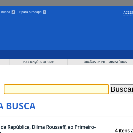
 a busca
3
Ir para o rodapé
4
ACESS
PUBLICAÇÕES OFICIAIS
ÓRGÃOS DA PR E MINISTÉRIOS
A BUSCA
a República, Dilma Rousseff, ao Primeiro-
4
itens 