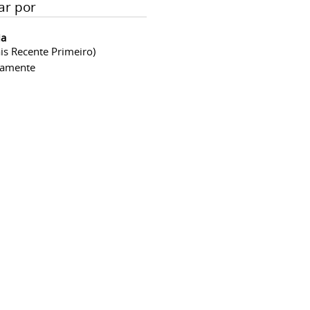
ar por
ia
is Recente Primeiro)
camente