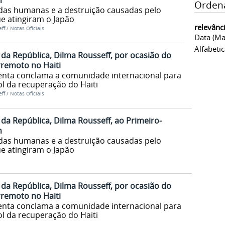
n
Orden
das humanas e a destruição causadas pelo
e atingiram o Japão
relevânc
ff
/
Notas Oficiais
Data (ma
Alfabeti
a República, Dilma Rousseff, por ocasião do
remoto no Haiti
nta conclama a comunidade internacional para
l da recuperação do Haiti
ff
/
Notas Oficiais
a República, Dilma Rousseff, ao Primeiro-
n
das humanas e a destruição causadas pelo
e atingiram o Japão
a República, Dilma Rousseff, por ocasião do
remoto no Haiti
nta conclama a comunidade internacional para
l da recuperação do Haiti