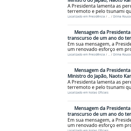
Ministro do Japão, Naoto Ka
A Presidenta lamenta as per
terremoto e pelo tsunami qu
Localizado em
Presidência
/
…
/
Dilma Rousse
Mensagem da Presidenta d
transcurso de um ano do ter
Em sua mensagem, a Preside
um renovado esforço em pro
Localizado em
Presidência
/
…
/
Dilma Rousse
Mensagem da Presidenta d
Ministro do Japão, Naoto Ka
A Presidenta lamenta as per
terremoto e pelo tsunami qu
Localizado em
Notas Oficiais
Mensagem da Presidenta d
transcurso de um ano do ter
Em sua mensagem, a Preside
um renovado esforço em pro
Localizado em
Notas Oficiais