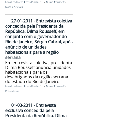
Localizado em
Presidência
/
…
/
Dilma Rousseff
/
Notas Oficiais
27-01-2011 - Entrevista coletiva
concedida pela Presidenta da
República, Dilma Rousseff, em
conjunto com o governador do
Rio de Janeiro, Sérgio Cabral, após
anúncio de unidades
habitacionais para a região
serrana
Em entrevista coletiva, presidenta
Dilma Rousseff anuncia unidades
habitacionais para os
desabrigados da região serrana
do estado do Rio de Janeiro
Localizado em
Presidência
/
…
/
Dilma Rousseff
/
Entrevistas
01-03-2011 - Entrevista
exclusiva concedida pela
Presidenta da República, Dilma