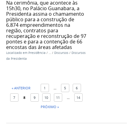
Na cerimônia, que acontece às
15h30, no Palácio Guanabara, a
Presidenta assina o chamamento
público para a construção de
6.874 empreendimentos na
região, contratos para
recuperação e reconstrução de 97
pontes e para a contenção de 66
encostas das áreas afetadas
Localizado em
Presidência
/
…
/
Discursos
/
Discursos
da Presidenta
« ANTERIOR
1
...
5
6
7
8
9
10
11
...
14
PRÓXIMO »