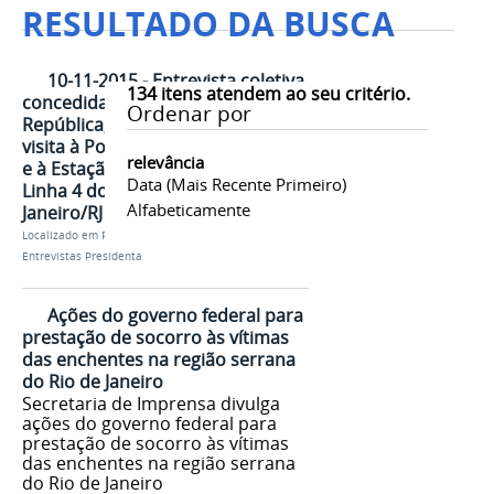
RESULTADO DA BUSCA
10-11-2015 - Entrevista coletiva
134
itens atendem ao seu critério.
concedida pela Presidenta da
Ordenar por
República, Dilma Rousseff, após
visita à Ponte Estaiada Metroviária
relevância
e à Estação Jardim Oceânico da
Data (mais Recente Primeiro)
Linha 4 do Metrô - Rio de
Alfabeticamente
Janeiro/RJ
Localizado em
Presidência
/
…
/
Dilma Rousseff
/
Entrevistas Presidenta
Ações do governo federal para
prestação de socorro às vítimas
das enchentes na região serrana
do Rio de Janeiro
Secretaria de Imprensa divulga
ações do governo federal para
prestação de socorro às vítimas
das enchentes na região serrana
do Rio de Janeiro