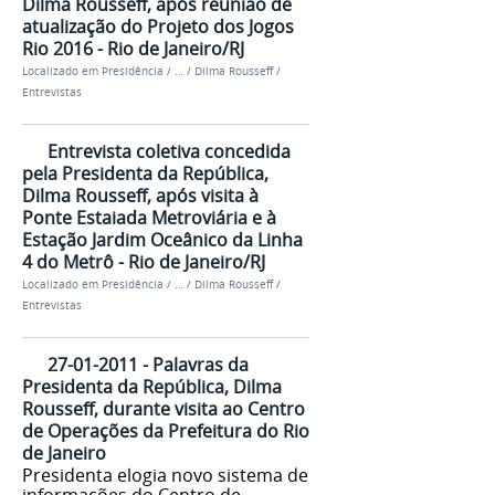
Dilma Rousseff, após reunião de
atualização do Projeto dos Jogos
Rio 2016 - Rio de Janeiro/RJ
Localizado em
Presidência
/
…
/
Dilma Rousseff
/
Entrevistas
Entrevista coletiva concedida
pela Presidenta da República,
Dilma Rousseff, após visita à
Ponte Estaiada Metroviária e à
Estação Jardim Oceânico da Linha
4 do Metrô - Rio de Janeiro/RJ
Localizado em
Presidência
/
…
/
Dilma Rousseff
/
Entrevistas
27-01-2011 - Palavras da
Presidenta da República, Dilma
Rousseff, durante visita ao Centro
de Operações da Prefeitura do Rio
de Janeiro
Presidenta elogia novo sistema de
informações do Centro de