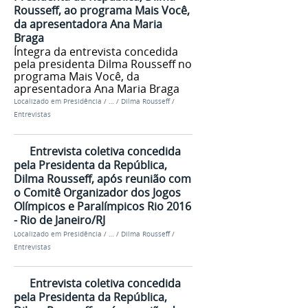
Rousseff, ao programa Mais Você,
da apresentadora Ana Maria
Braga
Íntegra da entrevista concedida
pela presidenta Dilma Rousseff no
programa Mais Você, da
apresentadora Ana Maria Braga
Localizado em
Presidência
/
…
/
Dilma Rousseff
/
Entrevistas
Entrevista coletiva concedida
pela Presidenta da República,
Dilma Rousseff, após reunião com
o Comitê Organizador dos Jogos
Olímpicos e Paralímpicos Rio 2016
- Rio de Janeiro/RJ
Localizado em
Presidência
/
…
/
Dilma Rousseff
/
Entrevistas
Entrevista coletiva concedida
pela Presidenta da República,