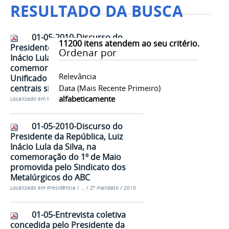
RESULTADO DA BUSCA
01-05-2010-Discurso do
11200
itens atendem ao seu critério.
Presidente da República, Luiz
Ordenar por
Inácio Lula da Silva, na
comemoração do 1º de Maio
Relevância
Unificado promovido pelas
centrais sindicais
Data (mais Recente Primeiro)
alfabeticamente
Localizado em
Presidência
/
…
/
2º mandato
/
2010
01-05-2010-Discurso do
Presidente da República, Luiz
Inácio Lula da Silva, na
comemoração do 1º de Maio
promovida pelo Sindicato dos
Metalúrgicos do ABC
Localizado em
Presidência
/
…
/
2º mandato
/
2010
01-05-Entrevista coletiva
concedida pelo Presidente da