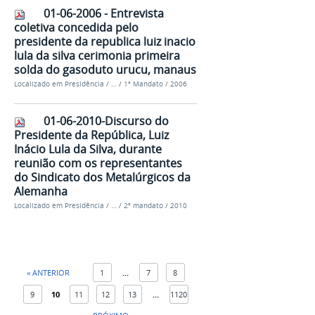
01-06-2006 - Entrevista
coletiva concedida pelo
presidente da republica luiz inacio
lula da silva cerimonia primeira
solda do gasoduto urucu, manaus
Localizado em
Presidência
/
…
/
1º Mandato
/
2006
01-06-2010-Discurso do
Presidente da República, Luiz
Inácio Lula da Silva, durante
reunião com os representantes
do Sindicato dos Metalúrgicos da
Alemanha
Localizado em
Presidência
/
…
/
2º mandato
/
2010
« ANTERIOR
1
...
7
8
9
10
11
12
13
...
1120