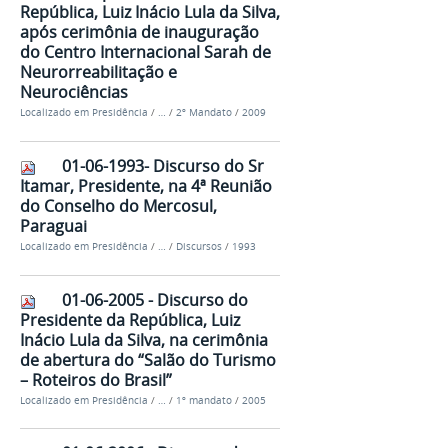
República, Luiz Inácio Lula da Silva,
após cerimônia de inauguração
do Centro Internacional Sarah de
Neurorreabilitação e
Neurociências
Localizado em
Presidência
/
…
/
2º Mandato
/
2009
01-06-1993- Discurso do Sr
Itamar, Presidente, na 4ª Reunião
do Conselho do Mercosul,
Paraguai
Localizado em
Presidência
/
…
/
Discursos
/
1993
01-06-2005 - Discurso do
Presidente da República, Luiz
Inácio Lula da Silva, na cerimônia
de abertura do “Salão do Turismo
– Roteiros do Brasil”
Localizado em
Presidência
/
…
/
1º mandato
/
2005