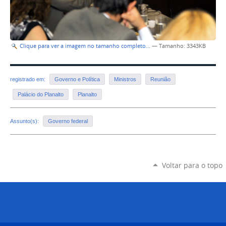
Clique para ver a imagem no tamanho completo…
—
Tamanho
: 3343KB
registrado em:
Governo e Política
Ministros
Reunião
Palácio do Planalto
Planalto
Assunto(s):
Governo federal
Voltar para o topo