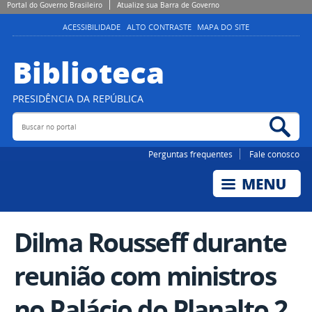
Portal do Governo Brasileiro
Atualize sua Barra de Governo
ACESSIBILIDADE
ALTO CONTRASTE
MAPA DO SITE
Biblioteca
PRESIDÊNCIA DA REPÚBLICA
Buscar no portal
Bus
Perguntas frequentes
Fale conosco
Dilma Rousseff durante
reunião com ministros
no Palácio do Planalto 2